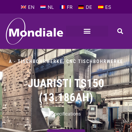
EN
NL
FR
DE
ES
A - TISCHBOHRWERKE
,
CNC TISCHBOHRWERKE
JUARISTI TS150
(13.186AH)
Specifications