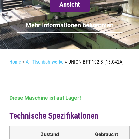
Ansicht
Mehr Informationen bekommen
Home
»
A - Tischbohrwerke
»
UNION BFT 102-3 (13.042A)
Diese Maschine ist auf Lager!
Technische Spezifikationen
Zustand
Gebraucht