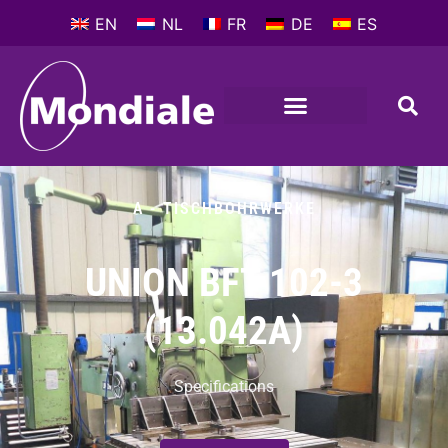
EN
NL
FR
DE
ES
A - TISCHBOHRWERKE
UNION BFT 102-3
(13.042A)
Specifications