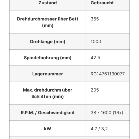
Zustand
Gebraucht
Drehdurchmesser über Bett
365
(mm)
Drehlänge (mm)
1000
Spindelbohrung (mm)
42.5
Lagernummer
RG14761130077
Max. drehdurchm über
205
Schlitten (mm)
R.P.M. / Geschwindigkeit
38 - 1600 (16x)
kW
4,7 / 3,2