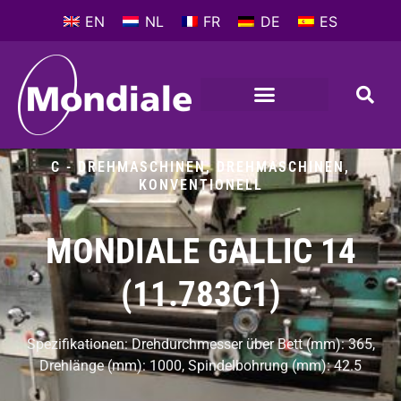
EN
NL
FR
DE
ES
C - DREHMASCHINEN
,
DREHMASCHINEN,
KONVENTIONELL
MONDIALE GALLIC 14
(11.783C1)
Spezifikationen: Drehdurchmesser über Bett (mm): 365,
Drehlänge (mm): 1000, Spindelbohrung (mm): 42.5