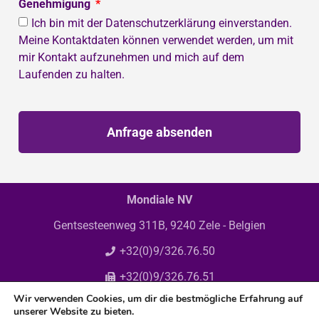
Genehmigung
Ich bin mit der Datenschutzerklärung einverstanden.
Meine Kontaktdaten können verwendet werden, um mit
mir Kontakt aufzunehmen und mich auf dem
Laufenden zu halten.
Anfrage absenden
Mondiale NV
Gentsesteenweg 311B, 9240 Zele - Belgien
+32(0)9/326.76.50
+32(0)9/326.76.51
Wir verwenden Cookies, um dir die bestmögliche Erfahrung auf
info@mondiale.be
unserer Website zu bieten.