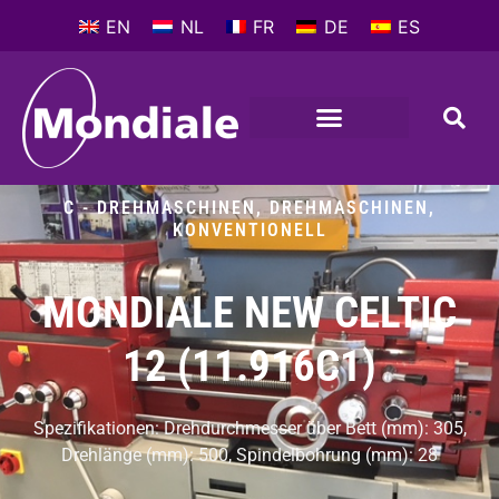
EN
NL
FR
DE
ES
C - DREHMASCHINEN
,
DREHMASCHINEN,
KONVENTIONELL
MONDIALE NEW CELTIC
12 (11.916C1)
Spezifikationen: Drehdurchmesser über Bett (mm): 305,
Drehlänge (mm): 500, Spindelbohrung (mm): 28