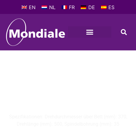
EN
NL
FR
DE
ES
C - DREHMASCHINEN
,
DREHMASCHINEN,
KONVENTIONELL
MONDIALE NEW CELTIC
14 (12.813C1)
Spezifikationen: Drehdurchmesser über Bett (mm): 370,
Drehlänge (mm): 500, Spindelbohrung (mm): 35