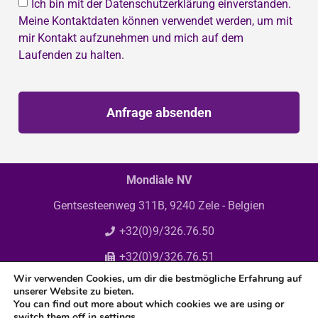
Ich bin mit der Datenschutzerklärung einverstanden.
Meine Kontaktdaten können verwendet werden, um mit
mir Kontakt aufzunehmen und mich auf dem
Laufenden zu halten.
Anfrage absenden
Mondiale NV
Gentsesteenweg 311B, 9240 Zele - Belgien
+32(0)9/326.76.50
+32(0)9/326.76.51
Wir verwenden Cookies, um dir die bestmögliche Erfahrung auf
info@mondiale.be
unserer Website zu bieten.
You can find out more about which cookies we are using or
switch them off in
settings
.