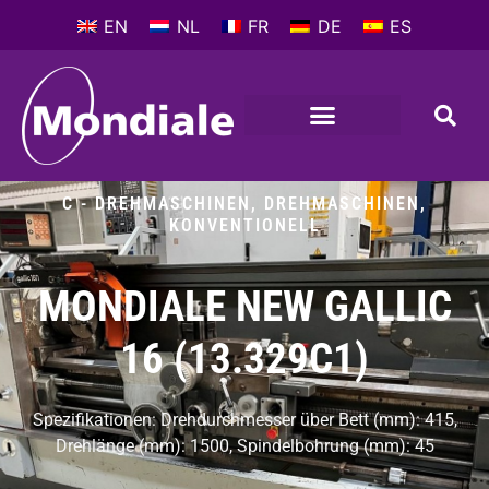
EN
NL
FR
DE
ES
C - DREHMASCHINEN
,
DREHMASCHINEN,
KONVENTIONELL
MONDIALE NEW GALLIC
16 (13.329C1)
Spezifikationen: Drehdurchmesser über Bett (mm): 415,
Drehlänge (mm): 1500, Spindelbohrung (mm): 45