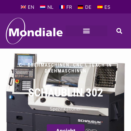
EN
NL
FR
DE
ES
C - DREHMASCHINEN
,
CNC \ TEACH IN
DREHMASCHINEN
SCHAUBLIN 302
Spezifikationen
Ansicht