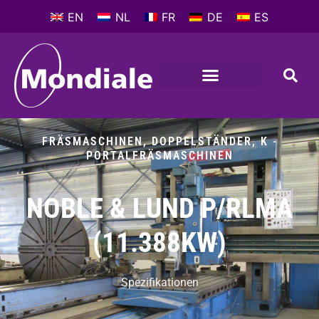
EN
NL
FR
DE
ES
FRÄSMASCHINEN, DOPPELSTÄNDER
,
K -
PORTALFRÄSMASCHINEN
NOBLE & LUND P/RLMA
(11.388KW)
Spezifikationen