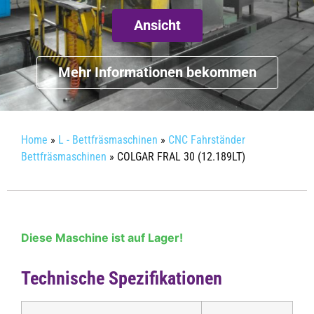
Ansicht
Mehr Informationen bekommen
Home
»
L - Bettfräsmaschinen
»
CNC Fahrständer
Bettfräsmaschinen
»
COLGAR FRAL 30 (12.189LT)
Diese Maschine ist auf Lager!
Technische Spezifikationen