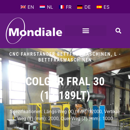
EN
NL
FR
DE
ES
CNC FAHRSTÄNDER BETTFRÄSMASCHINEN
,
L -
BETTFRÄSMASCHINEN
COLGAR FRAL 30
(12.189LT)
Spezifikationen: Längs-Weg (X) (mm): 12000, Vertikal-
Weg (Y) (mm): 2000, Quer-Weg (Z) (mm): 1000