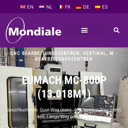
EN
NL
FR
DE
ES
CNC BEARBEITUNGSZENTREN, VERTIKAL
,
M -
BEARBEITUNGSZENTREN
EUMACH MC-800P
(13.018M1)
Spezifikationen: Quer-Weg (mm): 460, Vertikal-Weg (mm):
460, Längs-Weg (mm): 760