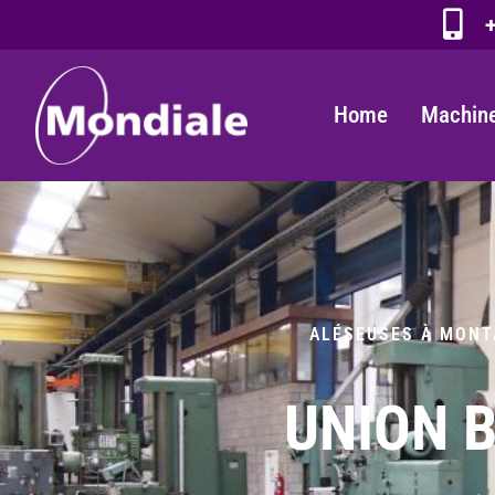
+
Home
Machine
ALÉSEUSES À MONT
UNION B