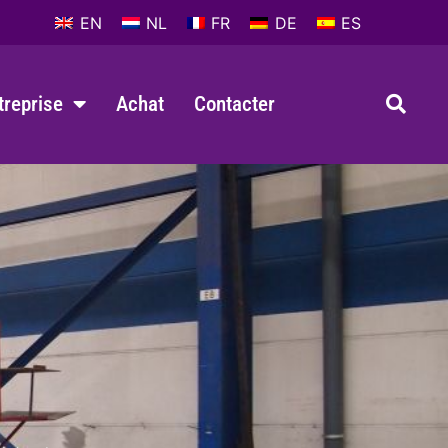
EN
NL
FR
DE
ES
ntreprise
Achat
Contacter