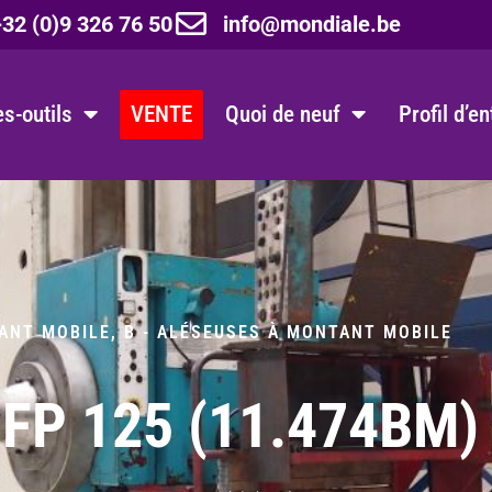
32 (0)9 326 76 50
info@mondiale.be
s-outils
VENTE
Quoi de neuf
Profil d’e
ANT MOBILE
,
B - ALÉSEUSES À MONTANT MOBILE
FP 125 (11.474BM)