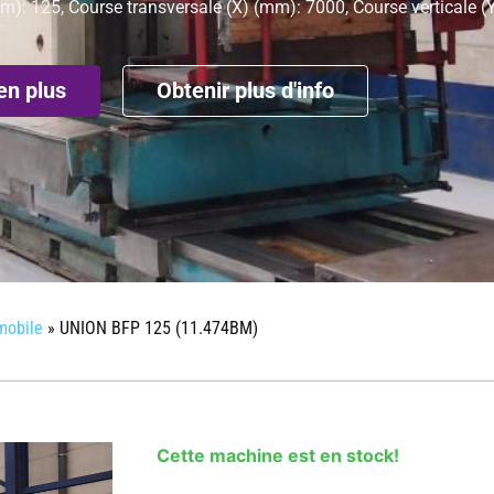
mm): 125, Course transversale (X) (mm): 7000, Course verticale 
en plus
Obtenir plus d'info
mobile
»
UNION BFP 125 (11.474BM)
Cette machine est en stock!