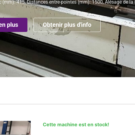
c (mm): 415, Distances entre-pointes (mm): 1500, Alésage de la
en plus
Obtenir plus d'info
Cette machine est en stock!