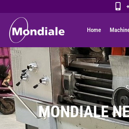
+
Home
Machine
C
MONDIALE NE