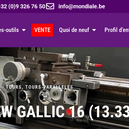
32 (0)9 326 76 50
info@mondiale.be
s-outils
VENTE
Quoi de neuf
Profil d’e
 - TOURS
,
TOURS-PARALLELES
W GALLIC 16 (13.3