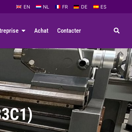
EN
NL
FR
DE
ES
ntreprise
Achat
Contacter
33C1)