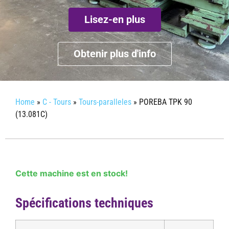
Lisez-en plus
Obtenir plus d'info
Home
»
C - Tours
»
Tours-paralleles
»
POREBA TPK 90
(13.081C)
Cette machine est en stock!
Spécifications techniques