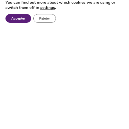
You can find out more about which cookies we are using or
switch them off in
settings
.
Accepter
Rejeter
Machines-outils neuves et
d'occasion
A – Aléseuses à montant fixe