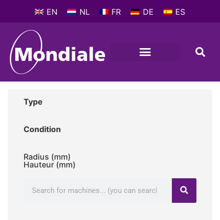
EN
NL
FR
DE
ES
MACHINES-OUTILS
PROFIL D’ENTREPRISE
Type
Condition
Radius (mm)
Hauteur (mm)