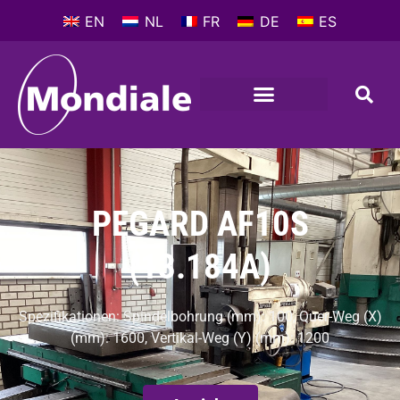
EN
NL
FR
DE
ES
PEGARD AF10S
(13.184A)
Spezifikationen: Spindelbohrung (mm): 100, Quer-Weg (X)
(mm): 1600, Vertikal-Weg (Y) (mm): 1200