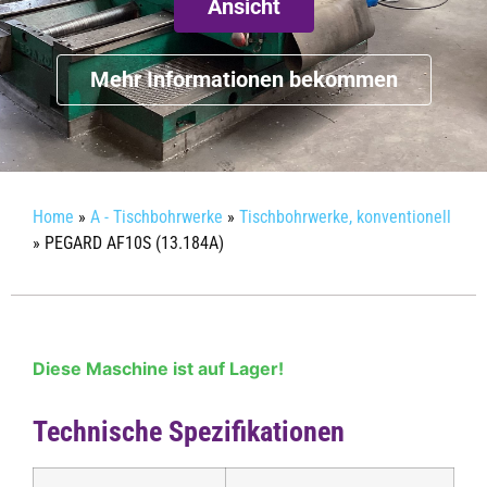
Ansicht
Mehr Informationen bekommen
Home
»
A - Tischbohrwerke
»
Tischbohrwerke, konventionell
»
PEGARD AF10S (13.184A)
Diese Maschine ist auf Lager!
Technische Spezifikationen