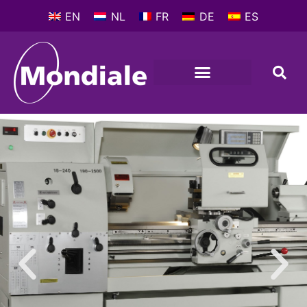
EN
NL
FR
DE
ES