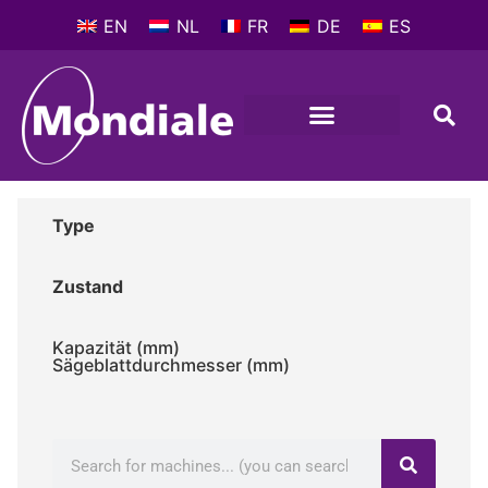
EN
NL
FR
DE
ES
Type
Zustand
Kapazität (mm)
Sägeblattdurchmesser (mm)