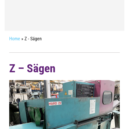
Home
»
Z - Sägen
Z – Sägen