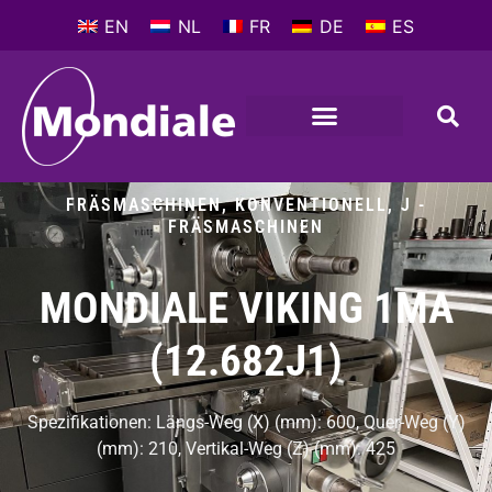
EN
NL
FR
DE
ES
FRÄSMASCHINEN, KONVENTIONELL
,
J -
FRÄSMASCHINEN
MONDIALE VIKING 1MA
(12.682J1)
Spezifikationen: Längs-Weg (X) (mm): 600, Quer-Weg (Y)
(mm): 210, Vertikal-Weg (Z) (mm): 425