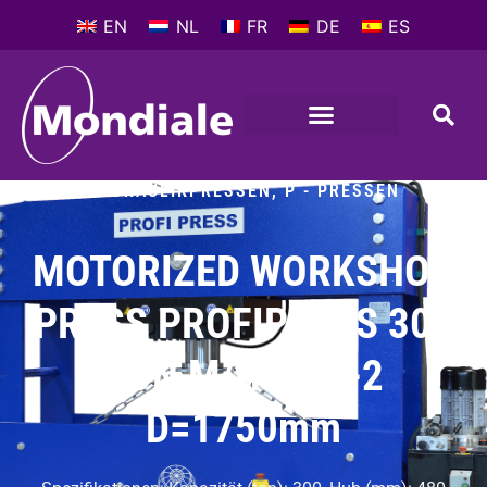
EN
NL
FR
DE
ES
HYDRAULIKPRESSEN
,
P - PRESSEN
MOTORIZED WORKSHOP
PRESS PROFIPRESS 300
TON M/H-M/C-2
D=1750mm