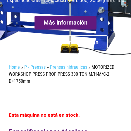
Especificaciones: Capacidad (ton): 300, Golpe (mm): 480
Más información
Obtener mas informacion
Home
»
P - Prensas
»
Prensas hidraulicas
»
MOTORIZED
WORKSHOP PRESS PROFIPRESS 300 TON M/H-M/C-2
D=1750mm
Esta máquina no está en stock.