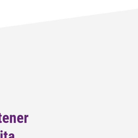
tener
ita.