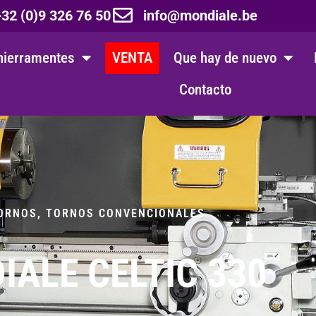
32 (0)9 326 76 50
info@mondiale.be
hierramentes
VENTA
Que hay de nuevo
Contacto
TORNOS
,
TORNOS CONVENCIONALES
IALE CELTIC 330