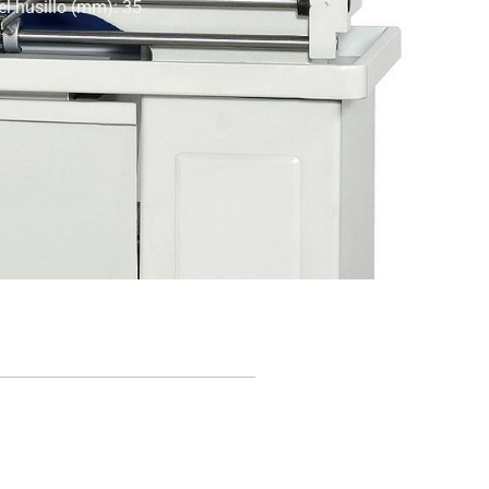
el husillo (mm): 35