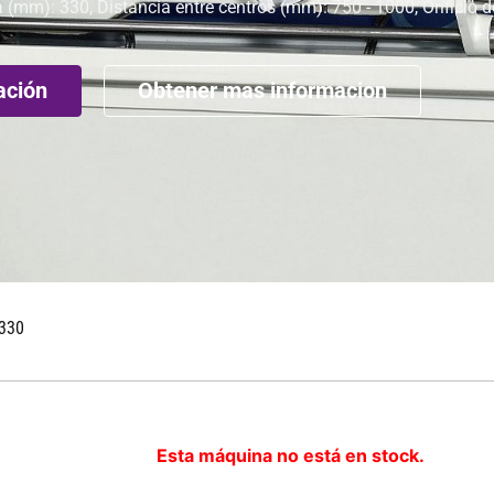
(mm): 330, Distancia entre centros (mm): 750 - 1000, Orificio d
ación
Obtener mas informacion
330
Esta máquina no está en stock.