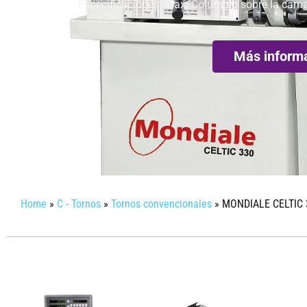
Especificaciones: Max. Columpio sobre la cama 
Más inform
Home
»
C - Tornos
»
Tornos convencionales
»
MONDIALE CELTIC 