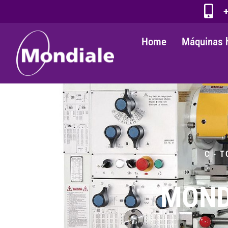
+
Home
Máquinas 
C - 
MOND