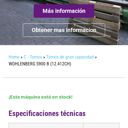
Más información
Obtener mas informacion
Home
»
C - Tornos
»
Tornos de gran capacidad
»
WOHLENBERG S900 B (12.412CH)
¡Esta máquina está en stock!
Especificaciones técnicas