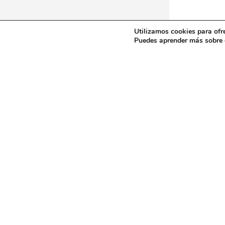
Utilizamos cookies para ofr
Puedes aprender más sobre q
Máquinas-herramienta nueva
A – Mandrinadoras a montante fijo
J – Fresad
B – Mandrinadoras a montante movil
K – Fresado