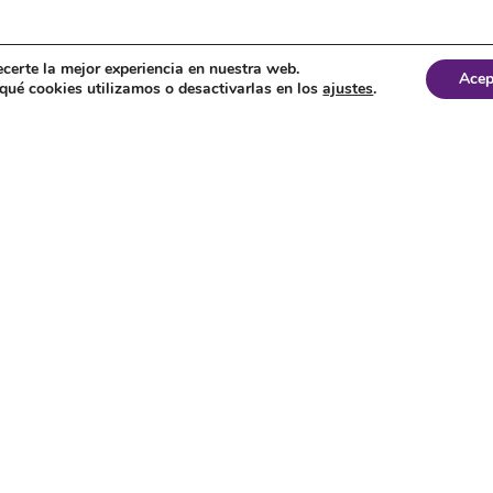
ecerte la mejor experiencia en nuestra web.
Acep
ué cookies utilizamos o desactivarlas en los
ajustes
.
s y usadas.
oras
R – Rodillos de plegado
ras Pórtico
S – Cizallas