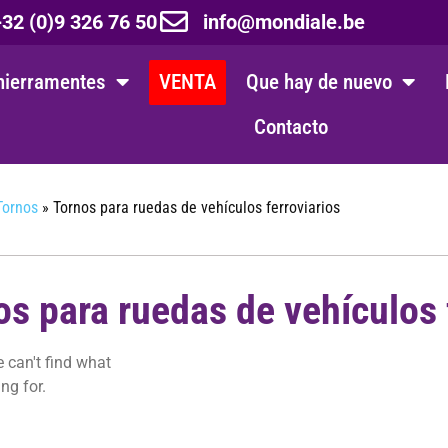
32 (0)9 326 76 50
info@mondiale.be
hierramentes
VENTA
Que hay de nuevo
Contacto
Tornos
»
Tornos para ruedas de vehículos ferroviarios
os para ruedas de vehículos 
 can't find what
ng for.