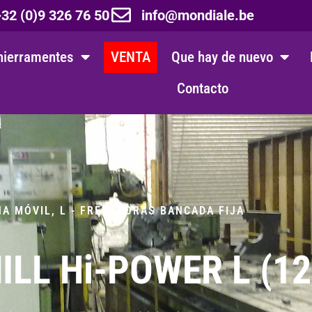
32 (0)9 326 76 50
info@mondiale.be
hierramentes
VENTA
Que hay de nuevo
Contacto
A MÓVIL
,
L - FRESADORAS BANCADA FIJA
LL Hi-POWER L (12