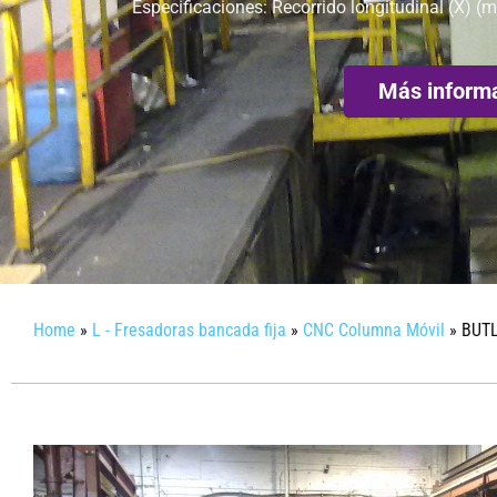
Especificaciones: Recorrido longitudinal (X) (
Más inform
Home
»
L - Fresadoras bancada fija
»
CNC Columna Móvil
»
BUTL