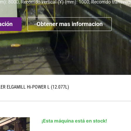
mm): 8000, Recorrido vertical (Y) (mm): 1000, Recorrido transver
ación
Obtener mas informacion
ER ELGAMILL Hi-POWER L (12.077L)
¡Esta máquina está en stock!