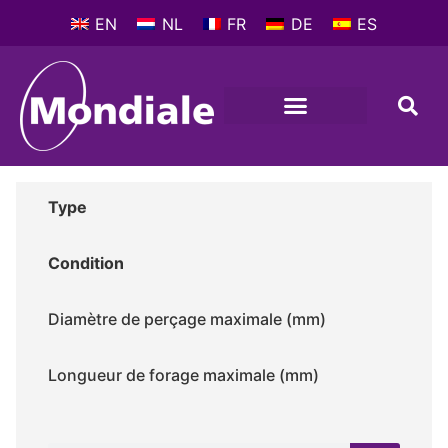
EN
NL
FR
DE
ES
MACHINES-OUTILS
PROFIL D’ENTREPRISE
Type
Condition
Diamètre de perçage maximale (mm)
Longueur de forage maximale (mm)