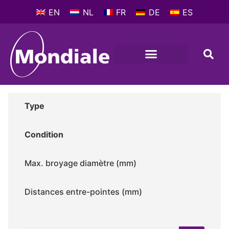
EN
NL
FR
DE
ES
MACHINES-OUTILS
PROFIL D’ENTREPRISE
Type
Condition
Max. broyage diamètre (mm)
Distances entre-pointes (mm)