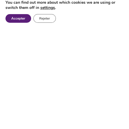
You can find out more about which cookies we are using or
switch them off in
settings
.
Accepter
Rejeter
Machines-outils neuves et
d'occasion
A – Aléseuses à montant fixe