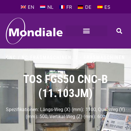
EN
NL
FR
DE
ES
CNC / NC FRÄSMASCHINEN
,
J - FRÄSMASCHINEN
TOS FGS50 CNC-B
(11.103JM)
Spezifikationen: Längs-Weg (X) (mm): 1100, Quer-Weg (Y)
(mm): 500, Vertikal-Weg (Z) (mm): 600