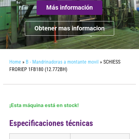
Más información
Obtener mas informacion
Home
»
B - Mandrinadoras a montante movil
»
SCHIESS
FRORIEP 1FB180 (12.772BH)
¡Esta máquina está en stock!
Especificaciones técnicas