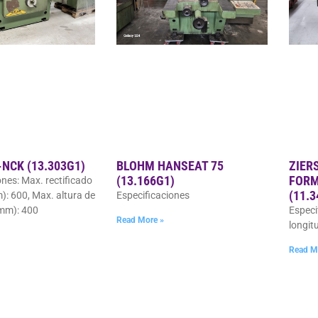
NCK (13.303G1)
BLOHM HANSEAT 75
ZIER
(13.166G1)
FORM
ones: Max. rectificado
(11.
): 600, Max. altura de
Especificaciones
(mm): 400
Especi
Read More »
longit
Read M