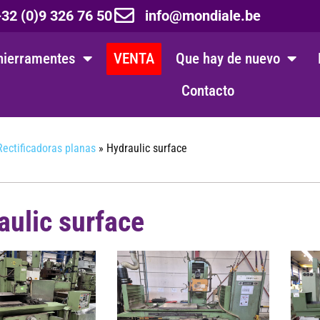
32 (0)9 326 76 50
info@mondiale.be
hierramentes
VENTA
Que hay de nuevo
Contacto
Rectificadoras planas
»
Hydraulic surface
aulic surface