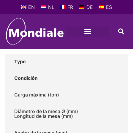
EN
NL
FR
DE
ES
MÁQUINAS HIERRAMENTES
QUE HAY DE NUEVO
PERFIL DE LA COMPAÑIA
Type
Condición
Carga máxima (ton)
Diámetro de la mesa Ø (mm)
Longitud de la mesa (mm)
Ancho de la mesa (mm)