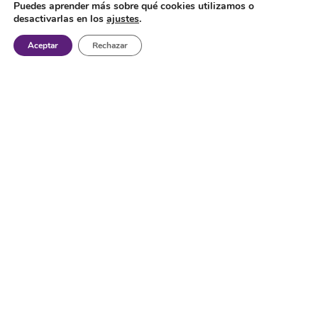
Puedes aprender más sobre qué cookies utilizamos o
desactivarlas en los
ajustes
.
Aceptar
Rechazar
Máquinas-herramienta nuevas
y usadas.
A – Mandrinadoras a montante fijo