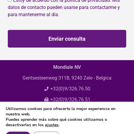
Estoy de acuerdo con la política de privacidad. Mis
datos de contacto pueden usarse para contactarme y
para mantenerme al día.
Enviar consulta
Mondiale NV
Gentsesteenweg 311B, 9240 Zele - Belgica
+32(0)9/326.76.50
+32(0)9/326.76.51
Utilizamos cookies para ofrecerte la mejor experiencia en
info@mondiale.be
nuestra web.
Puedes aprender más sobre qué cookies utilizamos o
desactivarlas en los
ajustes
.