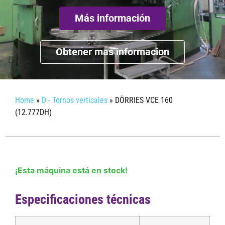
Más información
Obtener mas informacion
Home
»
D - Tornos verticales
»
DÖRRIES VCE 160
(12.777DH)
¡Esta máquina está en stock!
Especificaciones técnicas