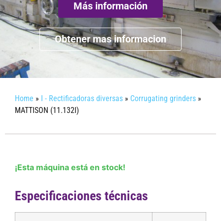
Más información
Obtener mas informacion
Home
»
I - Rectificadoras diversas
»
Corrugating grinders
»
MATTISON (11.132I)
¡Esta máquina está en stock!
Especificaciones técnicas