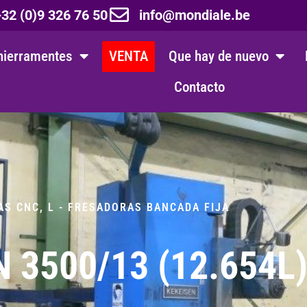
32 (0)9 326 76 50
info@mondiale.be
hierramentes
VENTA
Que hay de nuevo
Contacto
AS CNC
,
L - FRESADORAS BANCADA FIJA
 3500/13 (12.654L