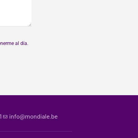
nerme al día.
1
info@mondiale.be