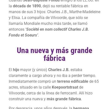
Cuando
Jean-Baptiste Fondu
emigró a los EE.UU. en
la
década de 1890
, dejó su rentable fábrica en
manos de sus 3 hijos: Charles J.B., Marthe-Madeleine
y Elisa. La compañía de Vilvoorde, que sólo se
llamaría Mondiale mucho más tarde, se llamó
entonces
‘Société en nom collectif Charles J.B.
Fondu et Soeurs’
.
Una nueva y más grande
fábrica
El
hijo
mayor (y único)
Charles J.B.
estaba
claramente a cargo ahora y no iba a perder tiempo.
Inmediatamente compró un
terreno edificable
de 65
acres, situado en la calle
Koepoortstraat
de
Vilvoorde, cerca de la línea de ferrocarril. Allí hizo
construir una nueva y
más grande fábrica
.
Por desgracia, unos años después, la
hermana