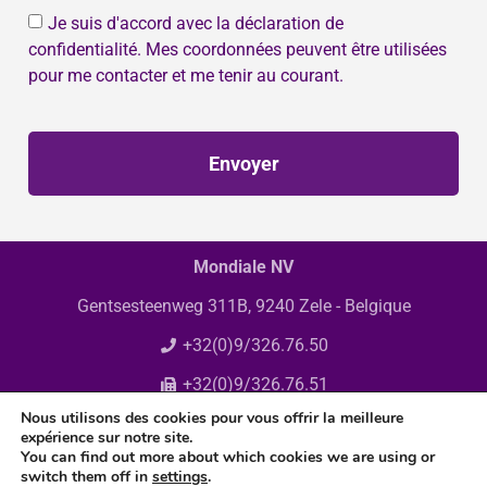
Je suis d'accord avec la déclaration de
confidentialité. Mes coordonnées peuvent être utilisées
pour me contacter et me tenir au courant.
Envoyer
Mondiale NV
Gentsesteenweg 311B, 9240 Zele - Belgique
+32(0)9/326.76.50
+32(0)9/326.76.51
Nous utilisons des cookies pour vous offrir la meilleure
info@mondiale.be
expérience sur notre site.
You can find out more about which cookies we are using or
switch them off in
settings
.