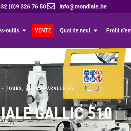
32 (0)9 326 76 50
info@mondiale.be
s-outils
VENTE
Quoi de neuf
Profil d’e
 - TOURS
,
TOURS-PARALLELES
ALE GALLIC 510