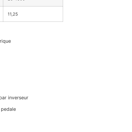
11,25
rique
ar inverseur
 pedale