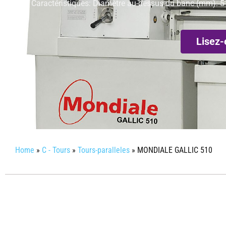
Caractéristiques: Diamètre au-dessus du banc (mm): 51
Lisez-
Home
»
C - Tours
»
Tours-paralleles
»
MONDIALE GALLIC 510