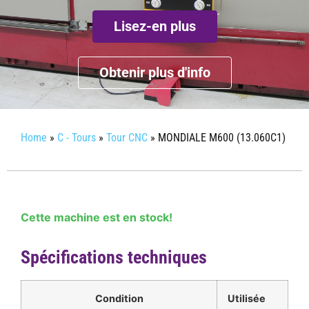
Lisez-en plus
Obtenir plus d'info
Home
»
C - Tours
»
Tour CNC
»
MONDIALE M600 (13.060C1)
Cette machine est en stock!
Spécifications techniques
Condition
Utilisée