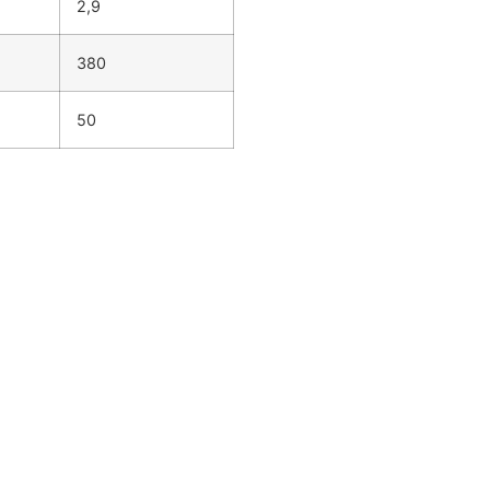
2,9
380
50