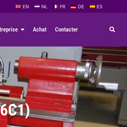
EN
NL
FR
DE
ES
ntreprise
Achat
Contacter
16C1)