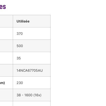
es
Utilisée
370
500
35
14NCA67705AU
mm)
230
38 - 1600 (16x)