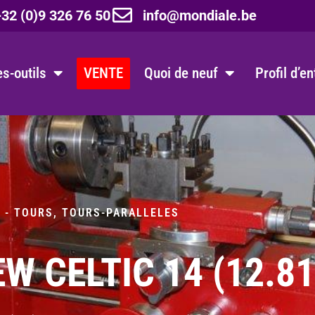
32 (0)9 326 76 50
info@mondiale.be
s-outils
VENTE
Quoi de neuf
Profil d’e
 - TOURS
,
TOURS-PARALLELES
W CELTIC 14 (12.8