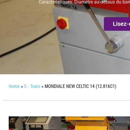
Caractéristiques: Diamètre au-dessus du ban
Lisez-
Home
»
C - Tours
»
MONDIALE NEW CELTIC 14 (12.816C1)