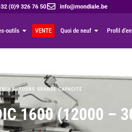
32 (0)9 326 76 50
info@mondiale.be
s-outils
VENTE
Quoi de neuf
Profil d’e
 TOURS
,
TOURS GRANDE CAPACITÉ
IC 1600 (12000 – 