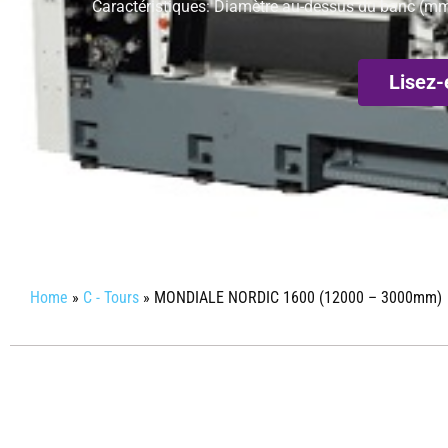
Caractéristiques: Diamètre au-dessus du banc (mm
Lisez-
Home
»
C - Tours
»
MONDIALE NORDIC 1600 (12000 – 3000mm)