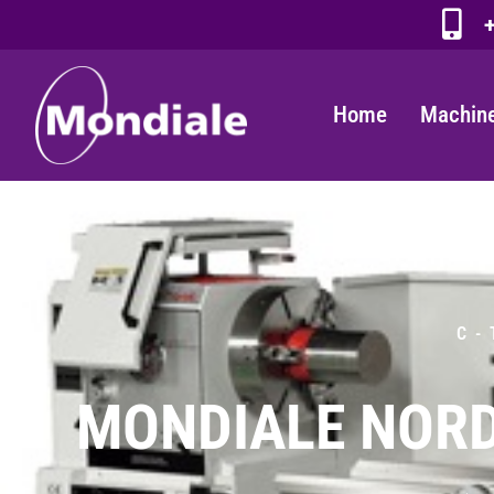
+
Home
Machine
C -
MONDIALE NORD