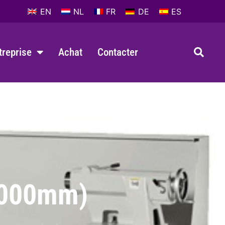
EN
NL
FR
DE
ES
ntreprise
Achat
Contacter
3000mm)