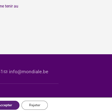
me tenir au
51
info@mondiale.be
ccepter
Rejeter