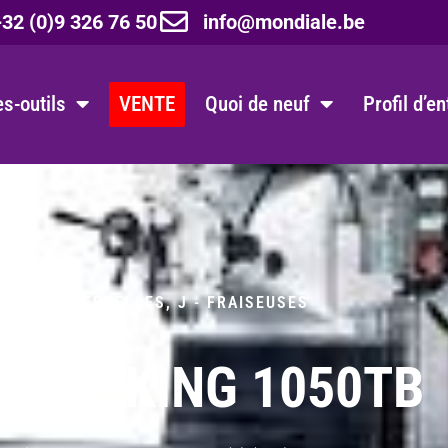
32 (0)9 326 76 50
info@mondiale.be
s-outils
VENTE
Quoi de neuf
Profil d’e
USES UNIVERSELLES
,
J - FRAISEUSES
LE VIKING 1050TB