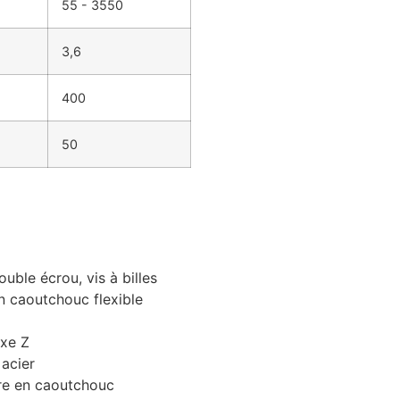
55 - 3550
3,6
400
50
ouble écrou, vis à billes
n caoutchouc flexible
axe Z
acier
ure en caoutchouc