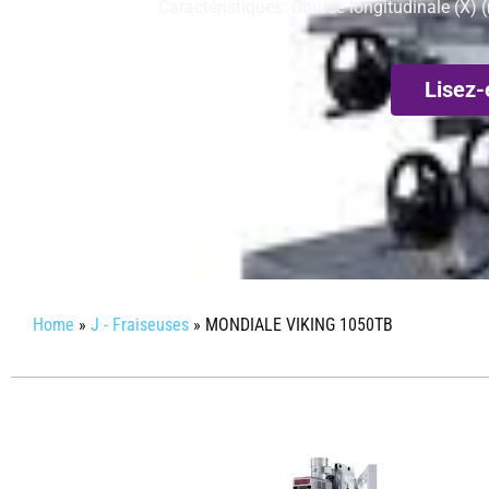
Caractéristiques: Course longitudinale (X)
Lisez-
Home
»
J - Fraiseuses
»
MONDIALE VIKING 1050TB