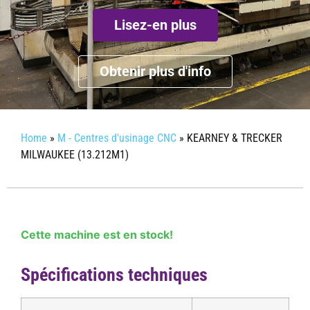
Lisez-en plus
Obtenir plus d'info
Home
»
M - Centres d'usinage CNC
»
KEARNEY & TRECKER
MILWAUKEE (13.212M1)
Cette machine est en stock!
Spécifications techniques