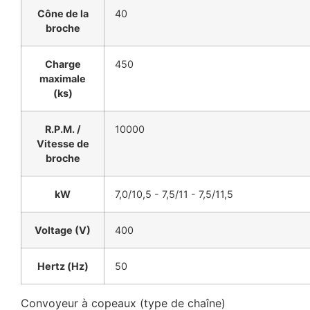
Cône de la
40
broche
Charge
450
maximale
(ks)
R.P.M. /
10000
Vitesse de
broche
kW
7,0/10,5 - 7,5/11 - 7,5/11,5
Voltage (V)
400
Hertz (Hz)
50
Convoyeur à copeaux (type de chaîne)