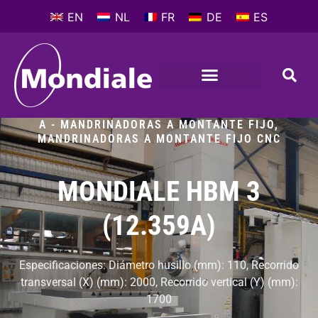
EN
NL
FR
DE
ES
MÁQUINAS HIERRAMENTES
QUE HAY DE NUEVO
PERFIL DE LA COMPAÑIA
A - MANDRINADORAS A MONTANTE FIJO
,
MANDRINADORAS A MONTANTE FIJO CNC
MONDIALE HBM 3
(12.359A)
Especificaciones: Diámetro husillo (mm): 110, Recorrido
transversal (X) (mm): 2000, Recorrido vertical (Y) (mm):
1700