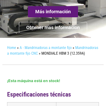
Más información
Obtener mas informacion
Home
»
A - Mandrinadoras a montante fijo
»
Mandrinadoras
a montante fijo CNC
»
MONDIALE HBM 3 (12.359A)
¡Esta máquina está en stock!
Especificaciones técnicas