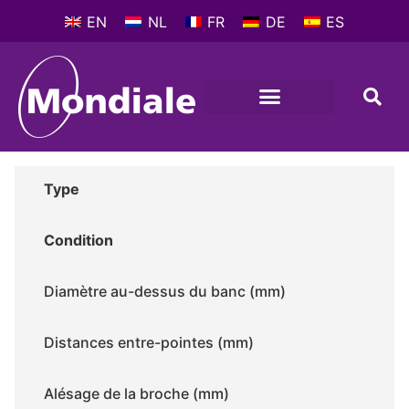
EN
NL
FR
DE
ES
MACHINES-OUTILS
PROFIL D’ENTREPRISE
Type
Condition
Diamètre au-dessus du banc (mm)
Distances entre-pointes (mm)
Alésage de la broche (mm)