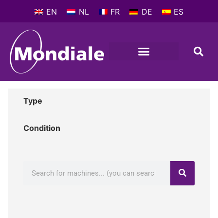
EN
NL
FR
DE
ES
MACHINES-OUTILS
PROFIL D’ENTREPRISE
Type
Condition