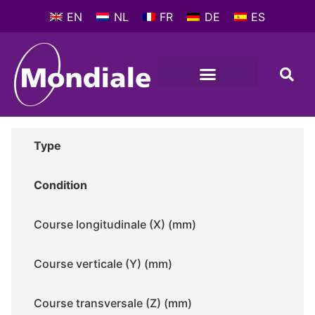
EN
NL
FR
DE
ES
MACHINES-OUTILS
PROFIL D’ENTREPRISE
Type
Condition
Course longitudinale (X) (mm)
Course verticale (Y) (mm)
Course transversale (Z) (mm)