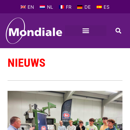
EN
NL
FR
DE
ES
NIEUWS