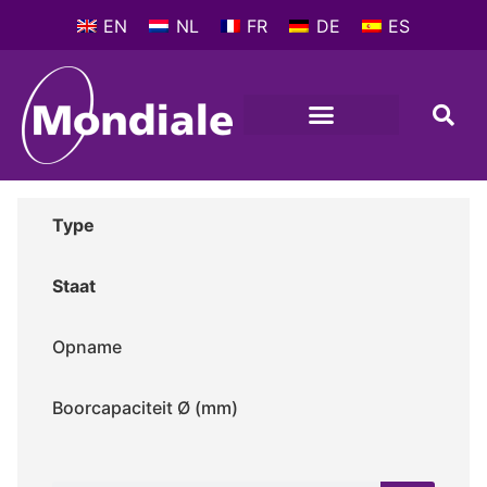
EN
NL
FR
DE
ES
Type
Staat
Opname
Boorcapaciteit Ø (mm)