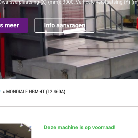
warsverplaatsing (X) (mm): 3000, Verticale verplaatsing (Y) (
s meer
Info aanvragen
e
»
MONDIALE HBM-4T (12.460A)
Deze machine is op voorraad!