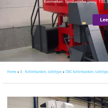
Kenmerken: Spildiameter (mm): 130, D
Lee
Home
»
A - Kotterbanken, tafeltype
»
CNC kotterbanken, tafeltyp