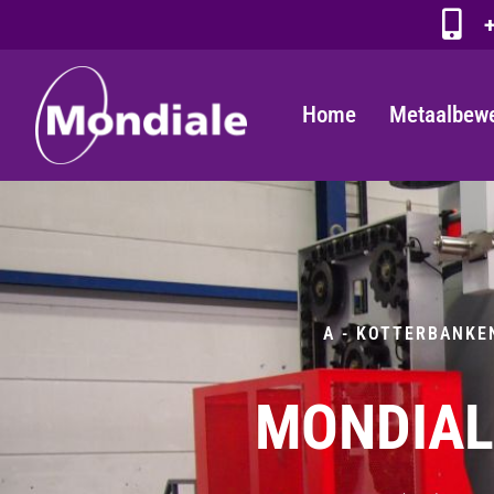
+
Home
Metaalbew
A - KOTTERBANKE
MONDIALE