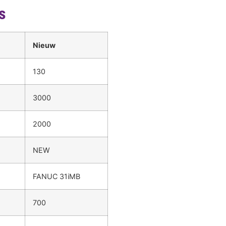
s
Nieuw
130
3000
2000
NEW
FANUC 31iMB
700