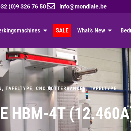
32 (0)9 326 76 50
info@mondiale.be
erkingsmachines
SALE
What’s New
Bedr
N, TAFELTYPE
,
CNC KOTTERBANKEN, TAFELTYPE
 HBM-4T (12.460A