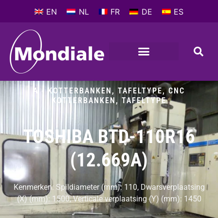
EN
NL
FR
DE
ES
A - KOTTERBANKEN, TAFELTYPE
,
CNC
KOTTERBANKEN, TAFELTYPE
TOSHIBA BTD-110R16
(12.669A)
Kenmerken: Spildiameter (mm): 110, Dwarsverplaatsing
(X) (mm): 1500, Verticale verplaatsing (Y) (mm): 1450