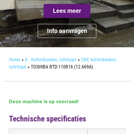
Lees meer
Info aanvragen
Home
»
A - Kotterbanken, tafeltype
»
CNC kotterbanken,
tafeltype
»
TOSHIBA BTD-110R16 (12.669A)
Deze machine is op voorraad!
Technische specificaties